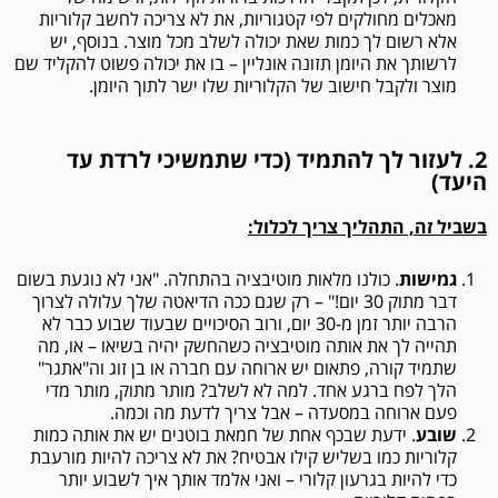
מאכלים מחולקים לפי קטגוריות, את לא צריכה לחשב קלוריות
אלא רשום לך כמות שאת יכולה לשלב מכל מוצר. בנוסף, יש
לרשותך את היומן תזונה אונליין – בו את יכולה פשוט להקליד שם
מוצר ולקבל חישוב של הקלוריות שלו ישר לתוך היומן.
2. לעזור לך להתמיד (כדי שתמשיכי לרדת עד
היעד)
בשביל זה, התהליך צריך לכלול:
גמישות
. כולנו מלאות מוטיבציה בהתחלה. "אני לא נוגעת בשום
דבר מתוק 30 יום!" – רק שגם ככה הדיאטה שלך עלולה לצרוך
הרבה יותר זמן מ-30 יום, ורוב הסיכויים שבעוד שבוע כבר לא
תהייה לך את אותה מוטיבציה כשהחשק יהיה בשיאו – או, מה
שתמיד קורה, פתאום יש ארוחה עם חברה או בן זוג וה"אתגר"
הלך לפח ברגע אחד. למה לא לשלב? מותר מתוק, מותר מדי
פעם ארוחה במסעדה – אבל צריך לדעת מה וכמה.
שובע
. ידעת שבכף אחת של חמאת בוטנים יש את אותה כמות
קלוריות כמו בשליש קילו אבטיח? את לא צריכה להיות מורעבת
כדי להיות בגרעון קלורי – ואני אלמד אותך איך לשבוע יותר