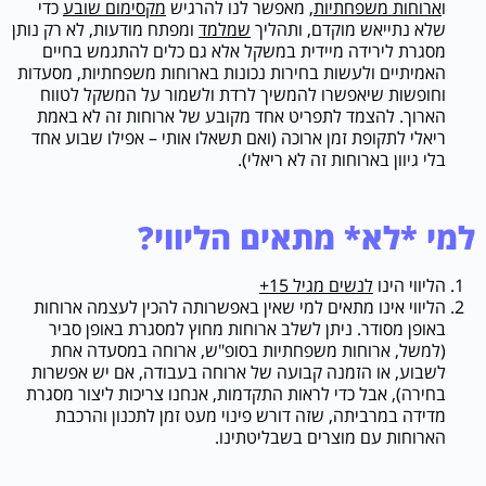
ו
ארוחות משפחתיות
, מאפשר לנו להרגיש
מקסימום שובע
כדי
שלא נתייאש מוקדם, ותהליך
שמלמד
ומפתח מודעות, לא רק נותן
מסגרת לירידה מיידית במשקל אלא גם כלים להתגמש בחיים
האמיתיים ולעשות בחירות נכונות בארוחות משפחתיות, מסעדות
וחופשות שיאפשרו להמשיך לרדת ולשמור על המשקל לטווח
הארוך. להצמד לתפריט אחד מקובע של ארוחות זה לא באמת
ריאלי לתקופת זמן ארוכה (ואם תשאלו אותי – אפילו שבוע אחד
בלי גיוון בארוחות זה לא ריאלי).
למי *לא* מתאים הליווי?
הליווי הינו
לנשים מגיל 15+
הליווי אינו מתאים למי שאין באפשרותה להכין לעצמה ארוחות
באופן מסודר. ניתן לשלב ארוחות מחוץ למסגרת באופן סביר
(למשל, ארוחות משפחתיות בסופ"ש, ארוחה במסעדה אחת
לשבוע, או הזמנה קבועה של ארוחה בעבודה, אם יש אפשרות
בחירה), אבל כדי לראות התקדמות, אנחנו צריכות ליצור מסגרת
מדידה במרביתה, שזה דורש פינוי מעט זמן לתכנון והרכבת
הארוחות עם מוצרים בשבליטתינו.