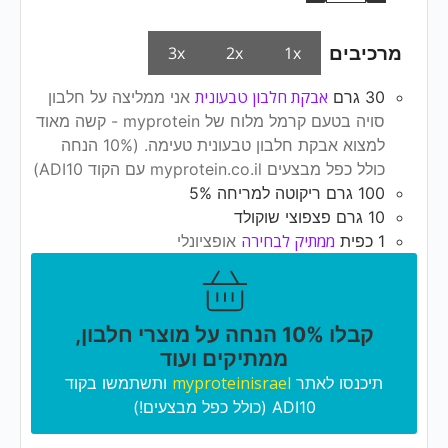
מרכיבים
3x
2x
1x
אבקת חלבון טבעונית
30
גרם
אני ממליצה על חלבון
סויה בטעם קרמל מלוח של myprotein - קשה מאוד
למצוא אבקת חלבון טבעונית טעימה. (10% הנחה
כולל כפל מבצעים myprotein.co.il עם הקוד ADI10)
100
גרם
ריקוטה למריחה 5%
10
גרם
פצפוצי שוקולד
ממתיק לבחירה
1
כפית
אופציונלי
קבלו 10% הנחה על מוצרי חלבון,
ממתיקים ועוד
myproteinisrael
תיכנסו לאתר
ותשתמשו בקוד
ADI10 (כולל כפל מבצעים!)