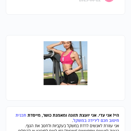
היי! אני עדי. אני יועצת תזונה ומאמנת כושר, מייסדת
תכנית
חיטוב חכם לירידה במשקל
.
אני עוזרת לאנשים לרדת במשקל בעקביות ולחטב את הגוף.
בניגוד ליועצים שממציאים “שיטות” כמו לצום לסירוגין או להחליף