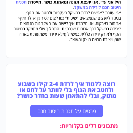
היי! אני עדי. אני יועצת תזונה ומאמנת כושר, מייסדת
תכנית
חיטוב חכם לירידה במשקל
.
אני עוזרת לאנשים לרדת במשקל בעקביות ולחטב את הגוף.
בניגוד ליועצים שממציאים “שיטות” כמו לצום לסירוגין או להחליף
ארוחות באבקות, אני מלמדת איך ליישם את העקרונות הנחוצים
לירידה במשקל דרך ארוחות שגרתיות. התהליך שלי מתמקד בחיטוב
הגוף ולא רק ירידה כללית במשקל (אלא ירידה משמעותית באחוז
שומן ויצירת מראה מוצק ומעוצב.
רוצה ללמוד איך לרדת 2-4 קילו בשבוע
ולחטב את הגוף בלי לוותר על לחם או
מתוק, ובלי להתאמן שעות בחדר כושר?
פרטים על תכנית חיטוב חכם
מתכונים דלים בקלוריות: